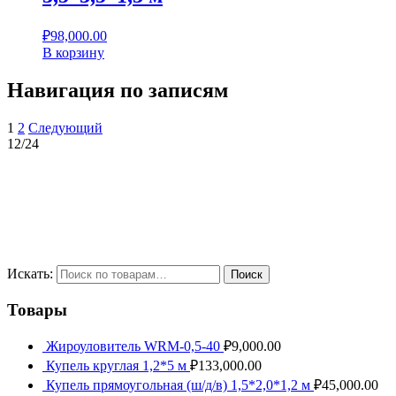
₽
98,000.00
В корзину
Навигация по записям
1
2
Следующий
12/24
e-mail:
ooowrm@mail.ru
+7 917 205 24 05
+7 917 207 10 01
Искать:
Поиск
Товары
Жироуловитель WRM-0,5-40
₽
9,000.00
Купель круглая 1,2*5 м
₽
133,000.00
Купель прямоугольная (ш/д/в) 1,5*2,0*1,2 м
₽
45,000.00